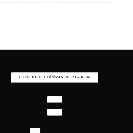
KERESS MINKET KÖZÖSSÉGI OLDALAINKON