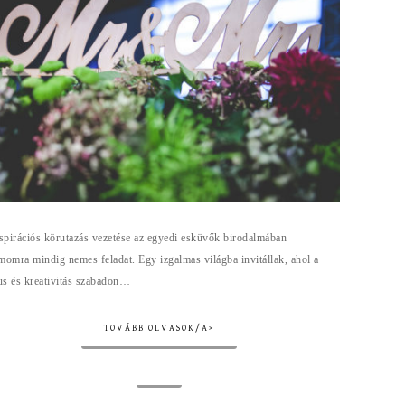
pirációs körutazás vezetése az egyedi esküvők birodalmában
momra mindig nemes feladat. Egy izgalmas világba invitállak, ahol a
lus és kreativitás szabadon…
TOVÁBB OLVASOK/A>