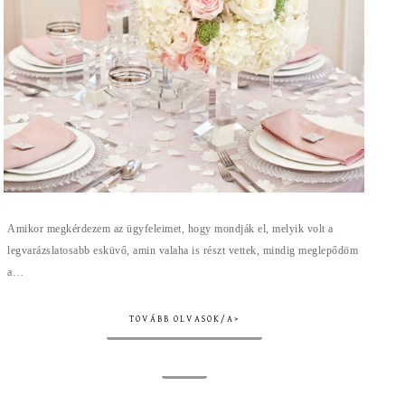
Amikor megkérdezem az ügyfeleimet, hogy mondják el, melyik volt a
legvarázslatosabb esküvő, amin valaha is részt vettek, mindig meglepődöm
a…
TOVÁBB OLVASOK/A>