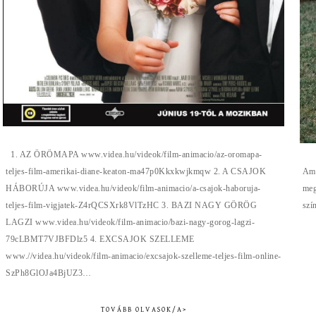
1. AZ ÖRÖMAPA www.videa.hu/videok/film-animacio/az-oromapa-
Ami
teljes-film-amerikai-diane-keaton-ma47p0Kkxkwjkmqw 2. A CSAJOK
meg
HÁBORÚJA www.videa.hu/videok/film-animacio/a-csajok-haboruja-
sz
teljes-film-vigjatek-Z4rQCSXrk8VlTzHC 3. BAZI NAGY GÖRÖG
LAGZI www.videa.hu/videok/film-animacio/bazi-nagy-gorog-lagzi-
79cLBMT7VJBFDlz5 4. EXCSAJOK SZELLEME
www.//videa.hu/videok/film-animacio/excsajok-szelleme-teljes-film-online-
SzPh8GlOJa4BjUZ3…
TOVÁBB OLVASOK/A>