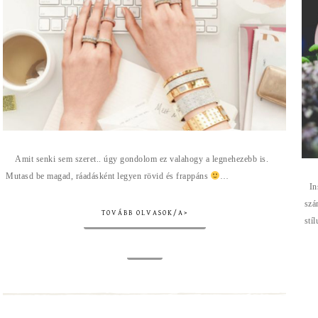
Amit senki sem szeret.. úgy gondolom ez valahogy a legnehezebb is.
Mutasd be magad, ráadásként legyen rövid és frappáns
…
Ins
szá
TOVÁBB OLVASOK/A>
stí