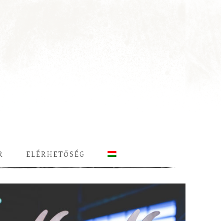
R
ELÉRHETŐSÉG