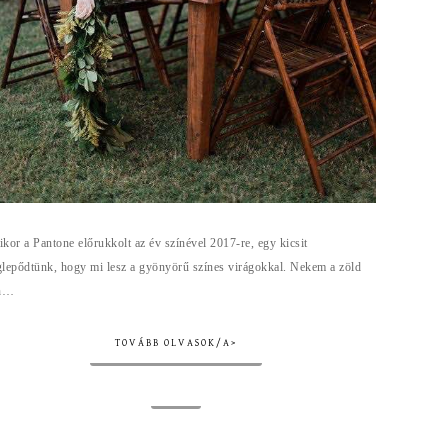
kor a Pantone előrukkolt az év színével 2017-re, egy kicsit
lepődtünk, hogy mi lesz a gyönyörű színes virágokkal. Nekem a zöld
ín…
TOVÁBB OLVASOK/A>