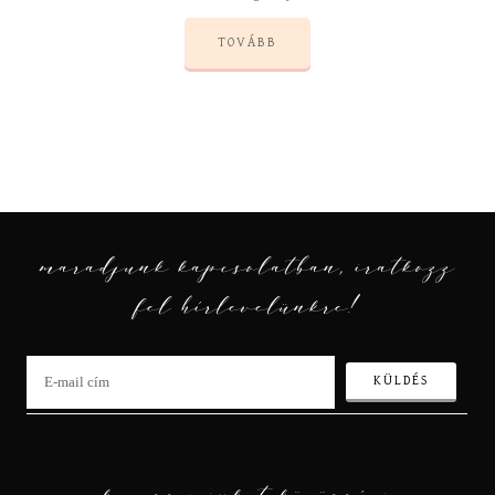
TOVÁBB
maradjunk kapcsolatban, iratkozz
fel hírlevelünkre!
keress minket közösségi