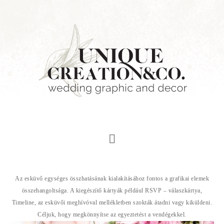
Az esküvő egységes összhatásának kialakításához fontos a grafikai elemek
összehangoltsága. A kiegészítő kártyák például RSVP – válaszkártya,
Timeline, az esküvői meghívóval mellékletben szokták átadni vagy kiküldeni.
Céljuk, hogy megkönnyítse az egyeztetést a vendégekkel.