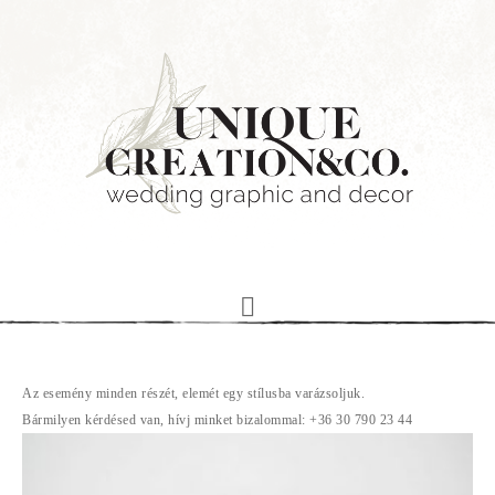
Az esemény minden részét, elemét egy stílusba varázsoljuk.
Bármilyen kérdésed van, hívj minket bizalommal: +36 30 790 23 44