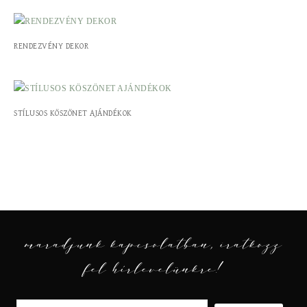
RENDEZVÉNY DEKOR
STÍLUSOS KÖSZÖNET AJÁNDÉKOK
maradjunk kapcsolatban, iratkozz
fel hírlevelünkre!